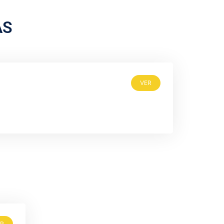
AS
VER
ER