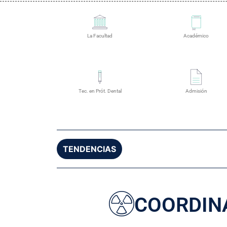
La Facultad
Académico
Tec. en Prót. Dental
Admisión
TENDENCIAS
COORDINA